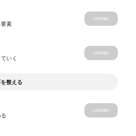
LOCKED
る要素
LOCKED
していく
面を整える
LOCKED
める