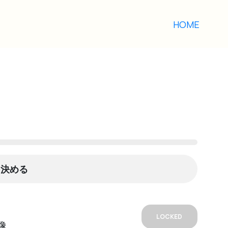
HOME
を決める
LOCKED
像